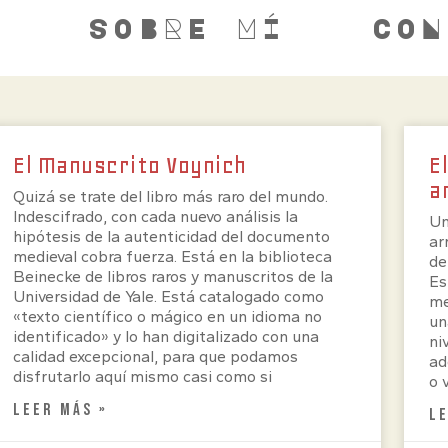
S
SOBRE MÍ
CON
El Manuscrito Voynich
E
a
Quizá se trate del libro más raro del mundo.
Indescifrado, con cada nuevo análisis la
Un
hipótesis de la autenticidad del documento
ar
medieval cobra fuerza. Está en la biblioteca
de
Beinecke de libros raros y manuscritos de la
Es
Universidad de Yale. Está catalogado como
me
«texto científico o mágico en un idioma no
un
identificado» y lo han digitalizado con una
ni
calidad excepcional, para que podamos
ad
disfrutarlo aquí mismo casi como si
o 
LEER MÁS »
L